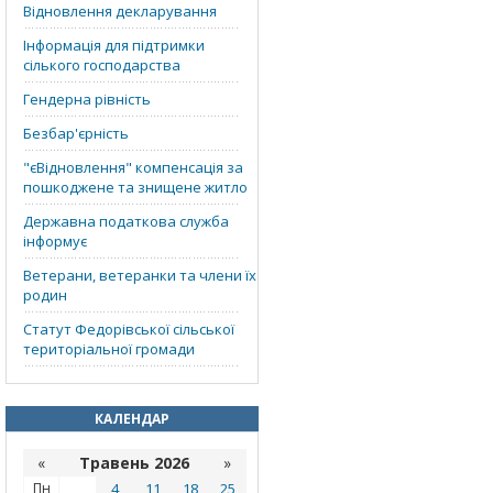
Відновлення декларування
Інформація для підтримки
сілького господарства
Гендерна рівність
Безбар'єрність
"єВідновлення" компенсація за
пошкоджене та знищене житло
Державна податкова служба
інформує
Ветерани, ветеранки та члени їх
родин
Статут Федорівської сільської
територіальної громади
КАЛЕНДАР
«
Травень 2026
»
Пн
4
11
18
25