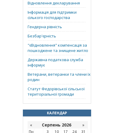
Відновлення декларування
Інформація для підтримки
сілького господарства
Гендерна рівність
Безбар'єрність
"єВідновлення" компенсація за
пошкоджене та знищене житло
Державна податкова служба
інформує
Ветерани, ветеранки та члени їх
родин
Статут Федорівської сільської
територіальної громади
КАЛЕНДАР
«
Серпень 2026
»
Пн
3
10
17
24
31