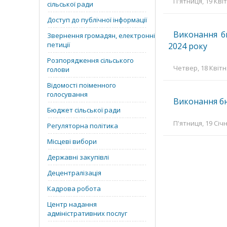
П'ятниця, 19 Квіт
сільської ради
Доступ до публічної інформації
Виконання бю
Звернення громадян, електронні
петиції
2024 року
Розпорядження сільського
Четвер, 18 Квітн
голови
Відомості поіменного
голосування
Виконання бю
Бюджет сільської ради
П'ятниця, 19 Січн
Регуляторна політика
Місцеві вибори
Державні закупівлі
Децентралізація
Кадрова робота
Центр надання
адміністративних послуг