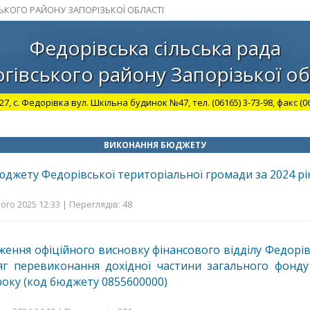
СЬКОГО РАЙОНУ ЗАПОРІЗЬКОЇ ОБЛАСТІ
Федорівська сільська рада
гівського району Запорізької об
27, с. Федорівка вул. Шкільна будинок №47, тел. (06165) 3-73-98, факс (06
ВИКОНАННЯ БЮДЖЕТУ
джету Федорівської територіальної громади за 2024 рі
ого 2025 12:33 | Переглядів: 48
ення офіційного висновку фінансового відділу Федорівс
яг перевиконання дохідної частини загального фонду
року (код бюджету 0855600000)