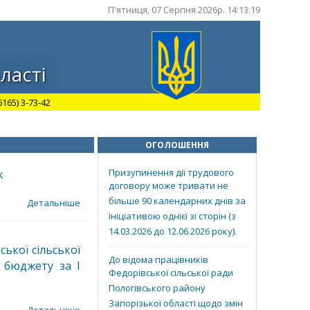
П'ятниця, 07 Серпня 2026р. 14:13:20
ласті
165) 3-73-42
ОГОЛОШЕННЯ
Призупинення дії трудового
к
договору може тривати не
більше 90 календарних днів за
Детальніше
ініціативою однієї зі сторін (з
14.03.2026 до 12.06.2026 року).
ької сільської
До відома працівників
 бюджету за І
Федорівської сільської ради
Пологівського району
Запорізької області щодо змін