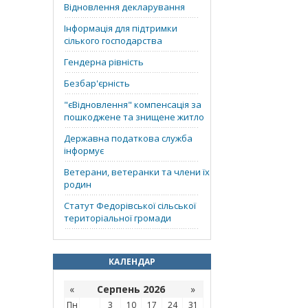
Відновлення декларування
Інформація для підтримки
сілького господарства
Гендерна рівність
Безбар'єрність
"єВідновлення" компенсація за
пошкоджене та знищене житло
Державна податкова служба
інформує
Ветерани, ветеранки та члени їх
родин
Статут Федорівської сільської
територіальної громади
КАЛЕНДАР
«
Серпень 2026
»
Пн
3
10
17
24
31