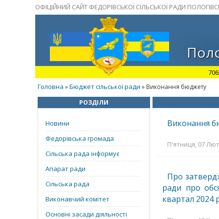
ОФІЦІЙНИЙ САЙТ ФЕДОРІВСЬКОЇ СІЛЬСЬКОЇ РАДИ ПОЛОГІВ
Поло
706
Головна
Бюджет сільської ради
»
» Виконання бюджету
РОЗДІЛИ
Виконання бю
Новини
Федорівська громада
П'ятниця, 07 Лют
Сільська рада інформує
Апарат ради
Про затвердж
Сільська рада
ради про обс
квартал 2024 
Виконавчий комітет
Основні засади діяльності