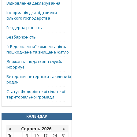
Відновлення декларування
Інформація для підтримки
сілького господарства
Гендерна рівність
Безбар'єрність
"єВідновлення" компенсація за
пошкоджене та знищене житло
Державна податкова служба
інформує
Ветерани, ветеранки та члени їх
родин
Статут Федорівської сільської
територіальної громади
КАЛЕНДАР
«
Серпень 2026
»
Пн
3
10
17
24
31