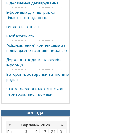
Відновлення декларування
Інформація для підтримки
сілького господарства
Гендерна рівність
Безбар'єрність
"єВідновлення" компенсація за
пошкоджене та знищене житло
Державна податкова служба
інформує
Ветерани, ветеранки та члени їх
родин
Статут Федорівської сільської
територіальної громади
КАЛЕНДАР
«
Серпень 2026
»
Пн
3
10
17
24
31