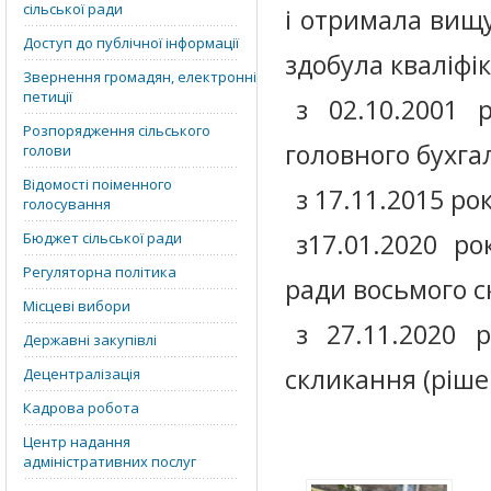
сільської ради
і отримала вищу 
Доступ до публічної інформації
здобула кваліфі
Звернення громадян, електронні
петиції
з 02.10.2001 
Розпорядження сільського
головного бухгал
голови
Відомості поіменного
з 17.11.2015 ро
голосування
з17.01.2020 ро
Бюджет сільської ради
Регуляторна політика
ради восьмого с
Місцеві вибори
з 27.11.2020 
Державні закупівлі
скликання (рішен
Децентралізація
Кадрова робота
Центр надання
адміністративних послуг