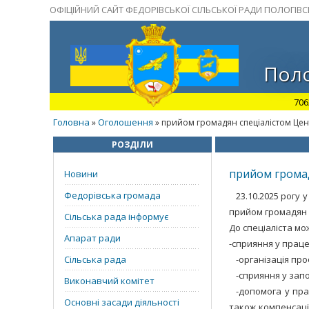
ОФІЦІЙНИЙ САЙТ ФЕДОРІВСЬКОЇ СІЛЬСЬКОЇ РАДИ ПОЛОГІВ
Поло
706
Головна
Оголошення
»
» прийом громадян спеціалістом Цен
РОЗДІЛИ
прийом громад
Новини
Федорівська громада
23.10.2025 рогу 
прийом громадян с
Сільська рада інформує
До спеціаліста м
Апарат ради
-сприяння у праце
Сільська рада
-організація пр
-сприяння у зап
Виконавчий комітет
-допомога у пра
Основні засади діяльності
також компенсаці