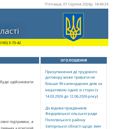
П'ятниця, 07 Серпня 2026р. 18:49:29
ласті
165) 3-73-42
ОГОЛОШЕННЯ
Призупинення дії трудового
договору може тривати не
9 буде здійснювати
більше 90 календарних днів за
ініціативою однієї зі сторін (з
14.03.2026 до 12.06.2026 року).
До відома працівників
Федорівської сільської ради
Пологівського району
ової підтримки, а
Запорізької області щодо змін
 певних категорій