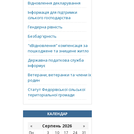
Відновлення декларування
Інформація для підтримки
сілького господарства
Гендерна рівність
Безбар'єрність
"єВідновлення" компенсація за
пошкоджене та знищене житло
Державна податкова служба
інформує
Ветерани, ветеранки та члени їх
родин
Статут Федорівської сільської
територіальної громади
КАЛЕНДАР
«
Серпень 2026
»
Пн
3
10
17
24
31