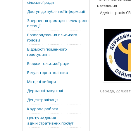
сільської ради
населення.
Доступ до публічної інформації
Адміністрація С
Звернення громадян, електронні
петиції
Розпорядження сільського
голови
Відомості поіменного
голосування
Бюджет сільської ради
Регуляторна політика
Місцеві вибори
Державні закупівлі
Середа, 22 Жовтн
Децентралізація
Кадрова робота
Центр надання
адміністративних послуг