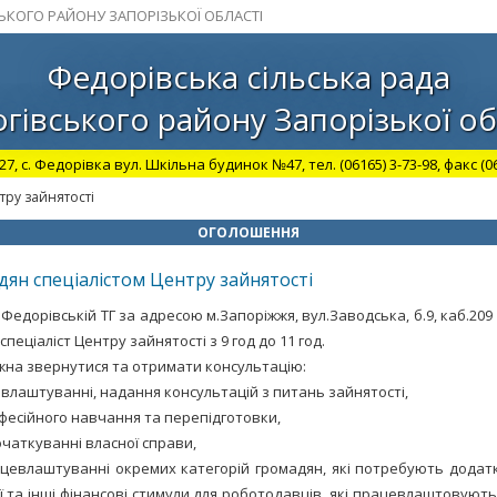
СЬКОГО РАЙОНУ ЗАПОРІЗЬКОЇ ОБЛАСТІ
Федорівська сільська рада
гівського району Запорізької об
27, с. Федорівка вул. Шкільна будинок №47, тел. (06165) 3-73-98, факс (06
тру зайнятості
ОГОЛОШЕННЯ
ян спеціалістом Центру зайнятості
у Федорівській ТГ за адресою м.Запоріжжя, вул.Заводська, б.9, каб.20
пеціаліст Центру зайнятості з 9 год до 11 год.
ожна звернутися та отримати консультацію:
влаштуванні, надання консультацій з питань зайнятості,
офесійного навчання та перепідготовки,
очаткуванні власної справи,
цевлаштуванні окремих категорій громадян, які потребують додатк
ї та інші фінансові стимули для роботодавців, які працевлаштовують