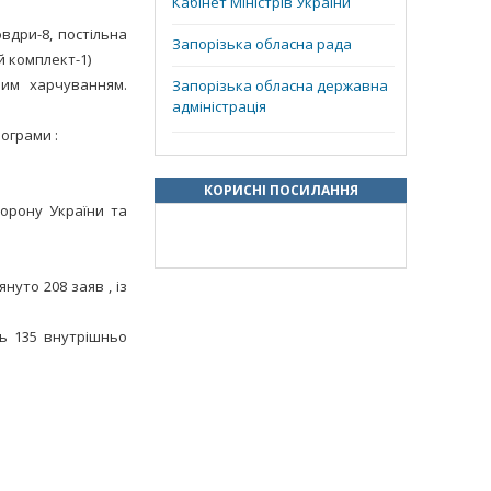
Кабінет Міністрів України
вдри-8, постільна
Запорізька обласна рада
й комплект-1)
чим харчуванням.
Запорізька обласна державна
адміністрація
ограми :
КОРИСНІ ПОСИЛАННЯ
борону України та
нуто 208 заяв , із
ь 135 внутрішньо