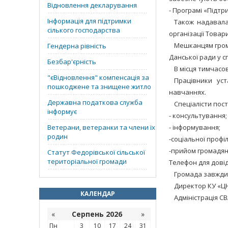
Відновлення декларування
- Програмі «Підтр
Інформація для підтримки
Також надавалас
сілького господарства
організації Товари
Мешканцям грома
Гендерна рівність
Данської ради у сп
Безбар'єрність
В місця тимчасов
"єВідновлення" компенсація за
Працівники ус
пошкоджене та знищене житло
навчаннях.
Державна податкова служба
Спеціалісти пост
інформує
- консультування;
Ветерани, ветеранки та члени їх
- інформування;
родин
-соціальної профі
-прийом громадян 
Статут Федорівської сільської
територіальної громади
Телефон для дові
Громада завжди 
Директор КУ «Ц
КАЛЕНДАР
Адміністрація С
«
Серпень 2026
»
Пн
3
10
17
24
31