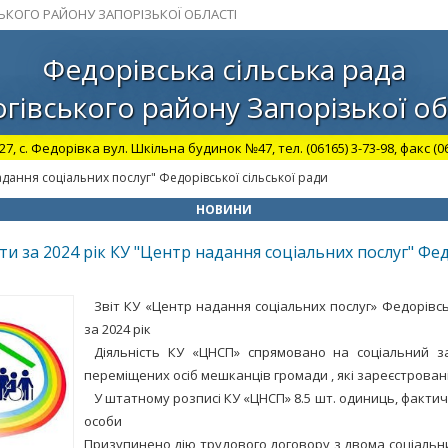
СЬКОГО РАЙОНУ ЗАПОРІЗЬКОЇ ОБЛАСТІ
Федорівська сільська рада
гівського району Запорізької об
27, с. Федорівка вул. Шкільна будинок №47, тел. (06165) 3-73-98, факс (06
адання соціальних послуг" Федорівської сільської ради
НОВИНИ
ти за 2024 рік КУ "Центр надання соціальних послуг" Фе
Звіт КУ «Центр надання соціальних послуг» Федорівсь
за 2024 рік
Діяльність КУ «ЦНСП» спрямовано на соціальний з
переміщених осіб мешканців громади , які зареєстровані
У штатному розписі КУ «ЦНСП» 8.5 шт. одиниць, факти
особи
Призупинено дію трудового договору з двома соціаль