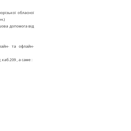
орізької обласної
н.)
шова допомога від
лайн- та офлайн-
каб.209 , а саме :