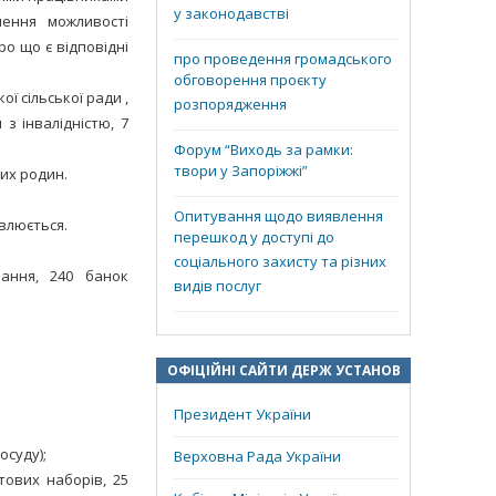
у законодавстві
лення можливості
о що є відповідні
про проведення громадського
обговорення проєкту
ї сільської ради ,
розпорядження
 з інвалідністю, 7
Форум “Виходь за рамки:
твори у Запоріжжі”
их родин.
Опитування щодо виявлення
овлюється.
перешкод у доступі до
соціального захисту та різних
вання, 240 банок
видів послуг
ОФІЦІЙНІ САЙТИ ДЕРЖ УСТАНОВ
Президент України
осуду);
Верховна Рада України
тових наборів, 25