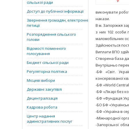
сільської ради
Доступ до публічної інформації
виконувати робот
накази.
Звернення громадян, електронні
петиції
В м. Запоріжжя за
з них 102 особи п
Розпорядження сільського
маломобільних осі
голови
Здійснюється пос
Відомості поіменного
Виплати ВПО здій
голосування
Створена база дан
Бюджет сільської ради
Внутрішньо перем
Регуляторна політика
-БФ «Світ. Укра
консервованої квас
Місцеві вибори
-БФ «World Central
Державні закупівлі
-БФ «Лікарі без ко
Децентралізація
-БФ «Фундація Укр
-БО БФ «Українська
Кадрова робота
-БФ «Україна в серц
Центр надання
-Міжнародної орган
адміністративних послуг
-Запорізької обл