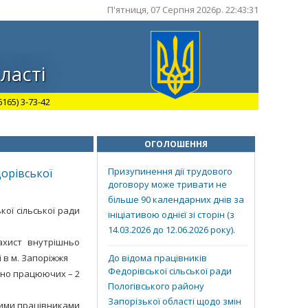
П'ятниця, 07 Серпня 2026р. 22:43:32
ласті
165) 3-73-42
ОГОЛОШЕННЯ
Призупинення дії трудового
дорівської
договору може тривати не
більше 90 календарних днів за
кої сільської ради
ініціативою однієї зі сторін (з
14.03.2026 до 12.06.2026 року).
ахист внутрішньо
 в м. Запоріжжя
До відома працівників
Федорівської сільської ради
чно працюючих – 2
Пологівського району
Запорізької області щодо змін
ними працівниками