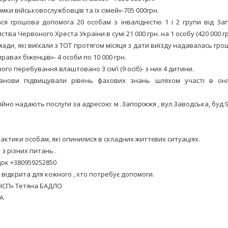
имки військовослужбовців та їх сімей»-705 000грн.
я грошова допомога 20 особам з інвалідністю 1 і 2 групи від Зап
ства Червоного Хреста України в сумі 21 000 грн. на 1 особу (420 000 гр
ди, які виїхали з ТОТ протягом місяця з дати виїзду надавалась гро
равах біженців»- 4 особи по 10 000 грн.
ого перебування влаштовано 3 сім’ї (9 осіб)- з них 4 дитини.
танови підвищували рівень фахових знань шляхом участі в он
ійно надають послуги за адресою: м .Запоріжжя , вул.Заводська, буд.9, 
лактики особам, які опинилися в складних життєвих ситуаціях.
з різних питань .
док +380959252850
відкрита для кожного , хто потребує допомоги.
НСП» Тетяна БАДЛО
ВА