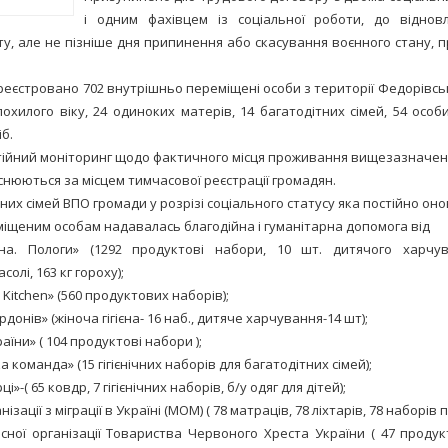
і одним фахівцем із соціальної роботи, до віднов
у, але не пізніше дня припинення або скасування воєнного стану, пр
реєстровано 702 внутрішньо переміщені особи з території Федорівсько
охилого віку, 24 одиноких матерів, 14 багатодітних сімей, 54 особи
б.
тійний моніторинг щодо фактичного місця проживання вищезазначен
снюються за місцем тимчасової реєстрації громадян.
их сімей ВПО громади у розрізі соціального статусу яка постійно он
іщеним особам надавалась благодійна і гуманітарна допомога від
їна. Пологи» (1292 продуктові набори, 10 шт. дитячого харчу
олі, 163 кг гороху);
 Kitchen» (560 продуктових наборів);
рдонів» (жіноча гігієна- 16 наб., дитяче харчування-14 шт);
аїни» ( 104 продуктові набори );
 команда» (15 гігієнічних наборів для багатодітних сімей);
і»-( 65 ковдр, 7 гігієнічних наборів, б/у одяг для дітей);
ізації з міграції в Україні (МОМ) ( 78 матраців, 78 ліхтарів, 78 наборів п
асної організації Товариства Червоного Хреста України ( 47 продук