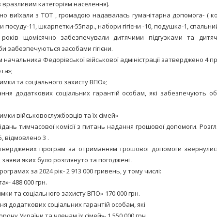
ів вразливим категоріям населення).
но виїхали з ТОТ , громадою надавалась гуманітарна допомога- ( ко
ри посуду-11, шкарпетки-55пар., набори гігієни -10, подушка-1, спальни
 років щомісячно забезпечували дитячими підгузками та дитя
би забезпечуються засобами гігієни.
начальника Федорівської військової адміністрації затверджено 4 пр
та»;
имки та соціального захисту ВПО»;
ння додаткових соціальних гарантій особам, які забезпечують о
имки військовослужбовців та їх сімей»
дань тимчасової комісії з питань надання грошової допомоги. Розгля
, відмовлено 3 .
атверджених програм за отриманням грошової допомоги звернулис
 заяви яких було розглянуто та погоджені .
ограмах за 2024 рік- 2 913 000 гривень, у тому числі:
а»- 488 000 грн.
имки та соціального захисту ВПО»-170 000 грн.
ня додаткових соціальних гарантій особам, які
ону України та членам їх сімей»- 1 550 000 грн.