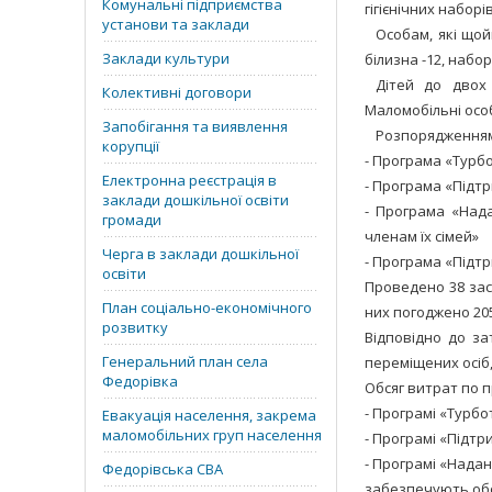
Комунальні підприємства
гігієнічних набор
установи та заклади
Особам, які щой
Заклади культури
білизна -12, набо
Дітей до двох
Колективні договори
Маломобільні осо
Запобігання та виявлення
Розпорядженням 
корупції
- Програма «Турбо
Електронна реєстрація в
- Програма «Підтр
заклади дошкільної освіти
- Програма «Нада
громади
членам їх сімей»
Черга в заклади дошкільної
- Програма «Підтр
освіти
Проведено 38 засі
План соціально-економічного
них погоджено 205
розвитку
Відповідно до з
Генеральний план села
переміщених осіб,
Федорівка
Обсяг витрат по пр
- Програмі «Турбот
Евакуація населення, закрема
маломобільних груп населення
- Програмі «Підтр
- Програмі «Надан
Федорівська СВА
забезпечують обор